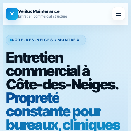
Verilux Maintenance
V
Entretien commercial structuré
CÔTE-DES-NEIGES • MONTRÉAL
Entretien
commercial à
Côte-des-Neiges.
Propreté
constante pour
bureaux, cliniques