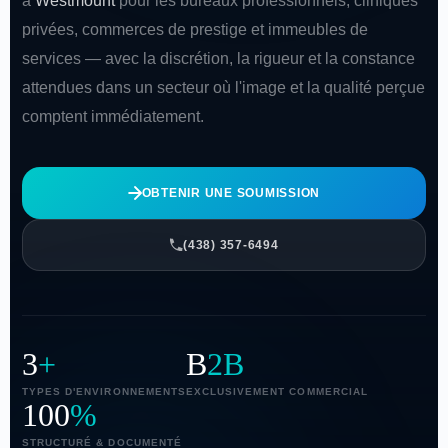
à
Westmount
pour les bureaux professionnels, cliniques
privées, commerces de prestige et immeubles de
services — avec la discrétion, la rigueur et la constance
attendues dans un secteur où l'image et la qualité perçue
comptent immédiatement.
OBTENIR UNE SOUMISSION
(438) 357-6494
3
+
B
2B
TYPES D'ENVIRONNEMENTS
EXCLUSIVEMENT COMMERCIAL
100
%
STRUCTURÉ & DOCUMENTÉ