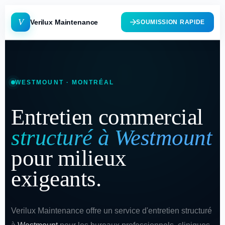
V
Verilux Maintenance
SOUMISSION RAPIDE
WESTMOUNT · MONTRÉAL
Entretien commercial
structuré à Westmount
pour milieux
exigeants.
Verilux Maintenance offre un service d'entretien structuré