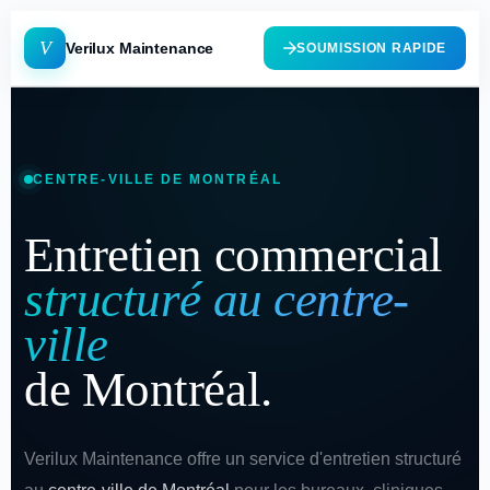
V
Verilux Maintenance
SOUMISSION RAPIDE
CENTRE-VILLE DE MONTRÉAL
Entretien commercial
structuré au centre-
ville
de Montréal.
Verilux Maintenance offre un service d'entretien structuré