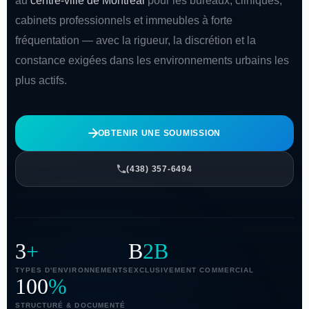
au
centre-ville de Montréal
pour les bureaux, cliniques,
cabinets professionnels et immeubles à forte
fréquentation — avec la rigueur, la discrétion et la
constance exigées dans les environnements urbains les
plus actifs.
OBTENIR UNE SOUMISSION
(438) 357-6494
3
+
B
2B
TYPES D'ENVIRONNEMENTS
EXCLUSIVEMENT COMMERCIAL
100
%
STRUCTURÉ & DOCUMENTÉ